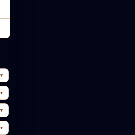
▼
▼
▼
▼