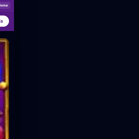
dioma
Ya