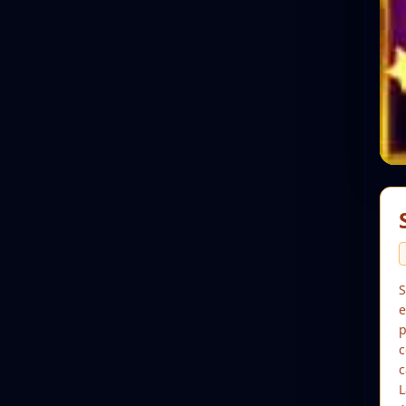
S
e
p
c
c
L