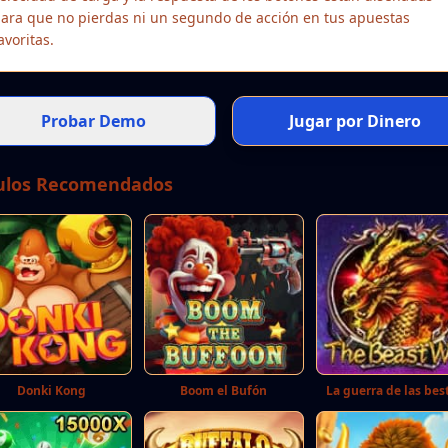
ara que no pierdas ni un segundo de acción en tus apuestas
avoritas.
Probar Demo
Jugar por Dinero
tulos Recomendados
Donki Kong
Boom el Bufón
La guerra de las bes