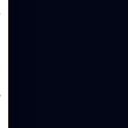
a
r
y