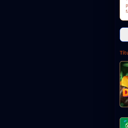
p
f
Tí