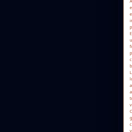
A
e
e
i
p
E
u
f
p
c
b
L
l
a
a
t
v
O
g
c
v