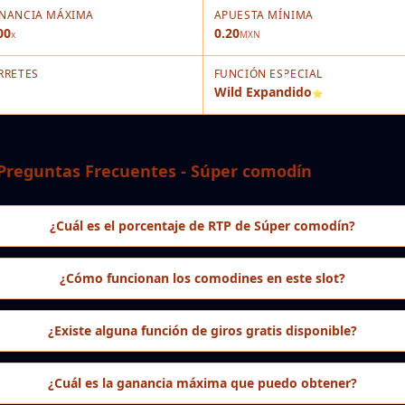
NANCIA MÁXIMA
APUESTA MÍNIMA
00
0.20
x
MXN
RRETES
FUNCIÓN ESPECIAL
Wild Expandido
⭐
Preguntas Frecuentes - Súper comodín
¿Cuál es el porcentaje de RTP de Súper comodín?
¿Cómo funcionan los comodines en este slot?
¿Existe alguna función de giros gratis disponible?
¿Cuál es la ganancia máxima que puedo obtener?