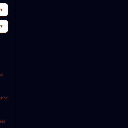
▼
▼
os
ue se
neas