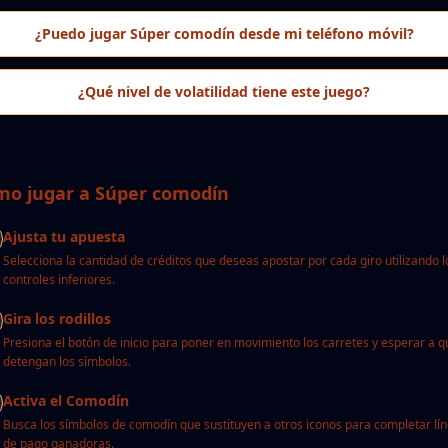
¿Puedo jugar Súper comodín desde mi teléfono móvil?
¿Qué nivel de volatilidad tiene este juego?
mo jugar a Súper comodín
Ajusta tu apuesta
Selecciona la cantidad de créditos que deseas apostar por cada giro utilizando l
controles inferiores.
Gira los rodillos
Presiona el botón de inicio para poner en movimiento los carretes y esperar a q
detengan los símbolos.
Activa el Comodín
Busca los símbolos de comodín que sustituyen a otros iconos para completar lí
de pago ganadoras.