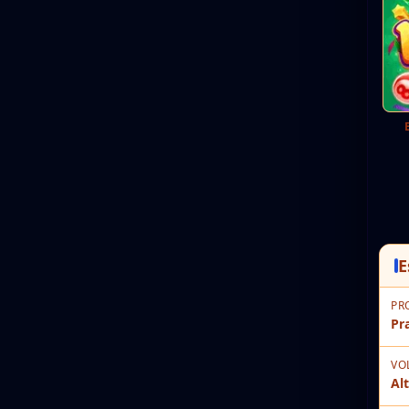
E
PR
Pr
VO
Al