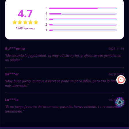
5
4.7
4
3
⭐⭐⭐⭐⭐
2
1248 Reviews
1
Gu***ermo
2023-11-15
“Me encanta la jugabilidad, es muy adictiva y los gráficos se ven geniales en
mi celular.”
Xa***er
2023-12-02
“Muy buen juego, aunque a veces se pone un poco difícil, pero eso lo hace
más divertido.”
Lu***ía
2024-01-10
“Es mi juego favorito del momento, pasa las horas volando. Lo recomiendo
totalmente.”