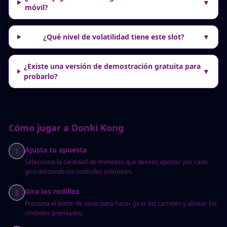
▼
móvil?
¿Qué nivel de volatilidad tiene este slot?
▼
¿Existe una versión de demostración gratuita para
▼
probarlo?
Cómo jugar a Donki Kong
Ajusta tu apuesta
1
Selecciona la cantidad de monedas que deseas apostar por cada
giro utilizando los controles inferiores.
Gira los rodillos
2
Presiona el botón de inicio para hacer girar los carretes y alinear los
símbolos premiados.