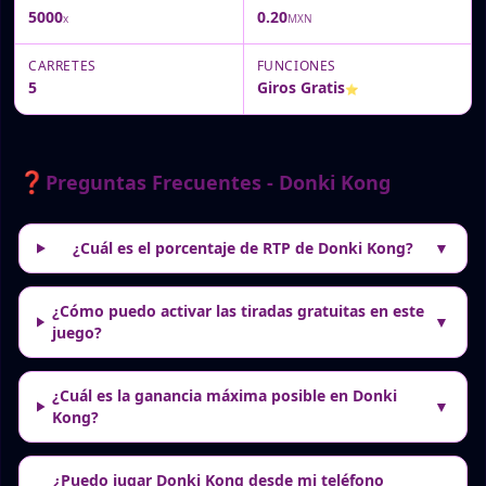
5000
0.20
x
MXN
CARRETES
FUNCIONES
5
Giros Gratis
⭐
❓
Preguntas Frecuentes - Donki Kong
¿Cuál es el porcentaje de RTP de Donki Kong?
▼
¿Cómo puedo activar las tiradas gratuitas en este
▼
juego?
¿Cuál es la ganancia máxima posible en Donki
▼
Kong?
¿Puedo jugar Donki Kong desde mi teléfono