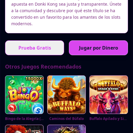
apuesta en Donki Kong sea justa y transparente. Únete
a la comunidad y descubre por qué este título se ha
convertido en un favorito para los amantes de los slots
modernos.
Prueba Gratis
Jugar por Dinero
Otros Juegos Recomendados
Bingo de la Alegría (Bingo de la Alegría)
Caminos del Búfalo
Buffalo Apilado y Sincronizado