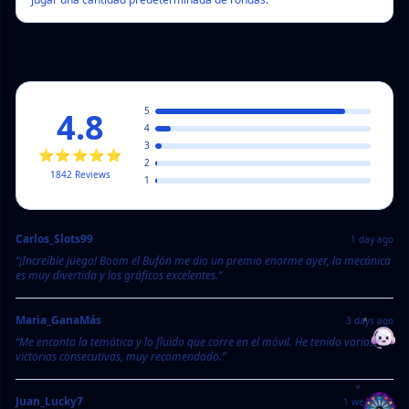
5
4.8
4
3
⭐⭐⭐⭐⭐
2
1842 Reviews
1
Carlos_Slots99
1 day ago
“¡Increíble juego! Boom el Bufón me dio un premio enorme ayer, la mecánica
es muy divertida y los gráficos excelentes.”
Maria_GanaMás
3 days ago
“Me encanta la temática y lo fluido que corre en el móvil. He tenido varias
victorias consecutivas, muy recomendado.”
Juan_Lucky7
1 week ago