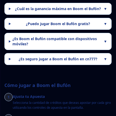
¿Cuál es la ganancia máxima en Boom el Bufón?
▼
¿Puedo jugar Boom el Bufón gratis?
▼
¿Es Boom el Bufón compatible con dispositivos
▼
móviles?
¿Es seguro jugar a Boom el Bufón en cn777?
▼
Cómo jugar a Boom el Bufón
Ajusta tu Apuesta
1
Selecciona la cantidad de créditos que deseas apostar por cada giro
utilizando los controles de apuesta en la pantalla.