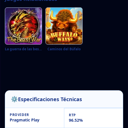
La guerra de las bestias
Caminos del Búfalo
⚙️
Especificaciones Técnicas
PROVIDER
RTP
Pragmatic Play
96.52%