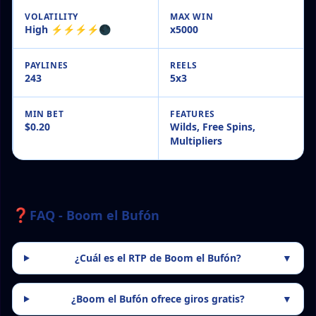
VOLATILITY
MAX WIN
High ⚡⚡⚡⚡🌑
x5000
PAYLINES
REELS
243
5x3
MIN BET
FEATURES
$0.20
Wilds, Free Spins,
Multipliers
❓
FAQ - Boom el Bufón
¿Cuál es el RTP de Boom el Bufón?
▼
¿Boom el Bufón ofrece giros gratis?
▼