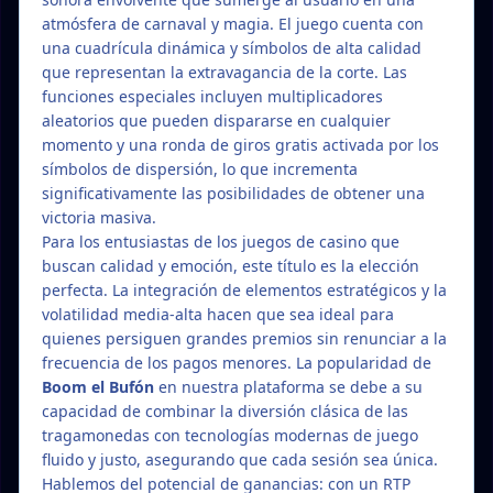
atmósfera de carnaval y magia. El juego cuenta con
una cuadrícula dinámica y símbolos de alta calidad
que representan la extravagancia de la corte. Las
funciones especiales incluyen multiplicadores
aleatorios que pueden dispararse en cualquier
momento y una ronda de giros gratis activada por los
símbolos de dispersión, lo que incrementa
significativamente las posibilidades de obtener una
victoria masiva.
Para los entusiastas de los juegos de casino que
buscan calidad y emoción, este título es la elección
perfecta. La integración de elementos estratégicos y la
volatilidad media-alta hacen que sea ideal para
quienes persiguen grandes premios sin renunciar a la
frecuencia de los pagos menores. La popularidad de
Boom el Bufón
en nuestra plataforma se debe a su
capacidad de combinar la diversión clásica de las
tragamonedas con tecnologías modernas de juego
fluido y justo, asegurando que cada sesión sea única.
Hablemos del potencial de ganancias: con un RTP