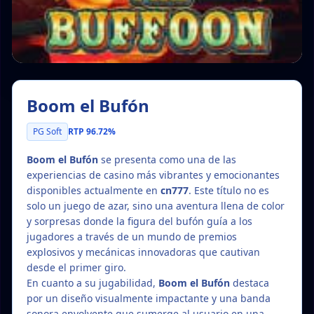
▶
Boom el Bufón
PG Soft
RTP 96.72%
Boom el Bufón
se presenta como una de las
experiencias de casino más vibrantes y emocionantes
disponibles actualmente en
cn777
. Este título no es
solo un juego de azar, sino una aventura llena de color
y sorpresas donde la figura del bufón guía a los
jugadores a través de un mundo de premios
explosivos y mecánicas innovadoras que cautivan
desde el primer giro.
En cuanto a su jugabilidad,
Boom el Bufón
destaca
por un diseño visualmente impactante y una banda
sonora envolvente que sumerge al usuario en una