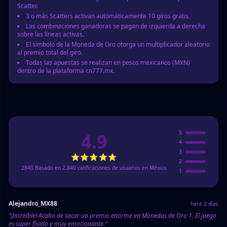
Scatter.
3 o más Scatters activan automáticamente 10 giros gratis.
Las combinaciones ganadoras se pagan de izquierda a derecha
sobre las líneas activas.
El símbolo de la Moneda de Oro otorga un multiplicador aleatorio
al premio total del giro.
Todas las apuestas se realizan en pesos mexicanos (MXN)
dentro de la plataforma cn777.mx.
Opiniones de los Jugadores
5
4.9
4
3
⭐⭐⭐⭐⭐
2
2840 Basado en 2,840 calificaciones de usuarios en México
1
Alejandro_MX88
hace 2 días
“¡Increíble! Acabo de sacar un premio enorme en Monedas de Oro 1. El juego
es súper fluido y muy emocionante.”