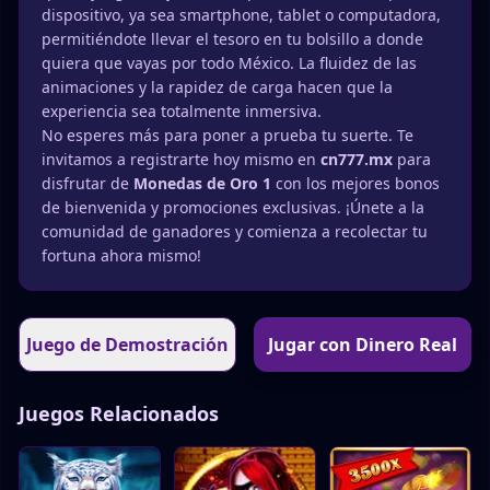
dispositivo, ya sea smartphone, tablet o computadora,
permitiéndote llevar el tesoro en tu bolsillo a donde
quiera que vayas por todo México. La fluidez de las
animaciones y la rapidez de carga hacen que la
experiencia sea totalmente inmersiva.
No esperes más para poner a prueba tu suerte. Te
invitamos a registrarte hoy mismo en
cn777.mx
para
disfrutar de
Monedas de Oro 1
con los mejores bonos
de bienvenida y promociones exclusivas. ¡Únete a la
comunidad de ganadores y comienza a recolectar tu
fortuna ahora mismo!
Juego de Demostración
Jugar con Dinero Real
Juegos Relacionados