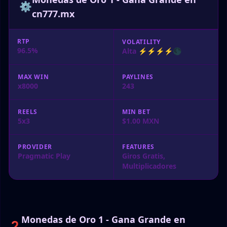
⚙️
cn777.mx
RTP
VOLATILITY
96.5%
Alta ⚡⚡⚡⚡🌑
MAX WIN
PAYLINES
x8000
243
REELS
MIN BET
5x3
$1.00 MXN
PROVIDER
FEATURES
Pragmatic Play
Giros Gratis,
Multiplicadores
Monedas de Oro 1 - Gana Grande en
❓