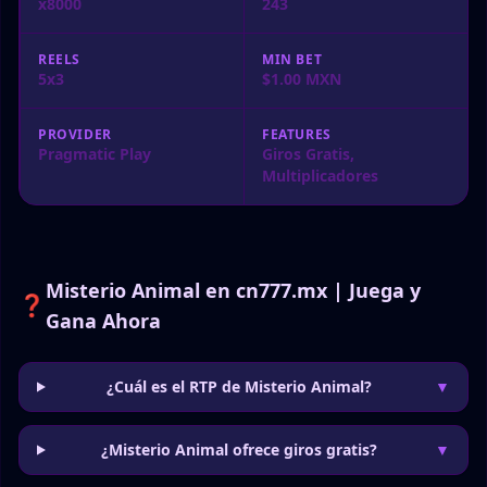
x8000
243
REELS
MIN BET
5x3
$1.00 MXN
PROVIDER
FEATURES
Pragmatic Play
Giros Gratis,
Multiplicadores
Misterio Animal en cn777.mx | Juega y
❓
Gana Ahora
¿Cuál es el RTP de Misterio Animal?
▼
¿Misterio Animal ofrece giros gratis?
▼