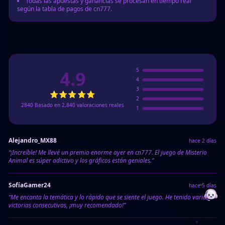
Todas las apuestas y ganancias se procesan en tiempo real
según la tabla de pagos de cn777.
Opiniones de los Jugadores
5
4.9
4
3
⭐⭐⭐⭐⭐
2
2840 Basado en 2,840 valoraciones reales
1
Alejandro_MX88
hace 2 días
“¡Increíble! Me llevé un premio enorme ayer en cn777. El juego de Misterio
Animal es súper adictivo y los gráficos están geniales.”
SofíaGamer24
hace 5 días
“Me encanta la temática y lo rápido que se siente el juego. He tenido varias
victorias consecutivas, ¡muy recomendado!”