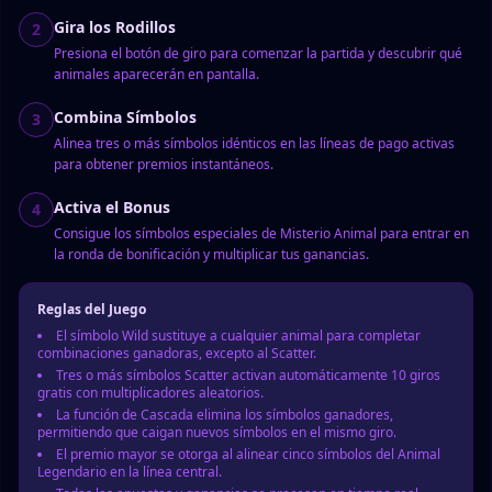
Gira los Rodillos
2
Presiona el botón de giro para comenzar la partida y descubrir qué
animales aparecerán en pantalla.
Combina Símbolos
3
Alinea tres o más símbolos idénticos en las líneas de pago activas
para obtener premios instantáneos.
Activa el Bonus
4
Consigue los símbolos especiales de Misterio Animal para entrar en
la ronda de bonificación y multiplicar tus ganancias.
Reglas del Juego
El símbolo Wild sustituye a cualquier animal para completar
combinaciones ganadoras, excepto al Scatter.
Tres o más símbolos Scatter activan automáticamente 10 giros
gratis con multiplicadores aleatorios.
La función de Cascada elimina los símbolos ganadores,
permitiendo que caigan nuevos símbolos en el mismo giro.
El premio mayor se otorga al alinear cinco símbolos del Animal
Legendario en la línea central.